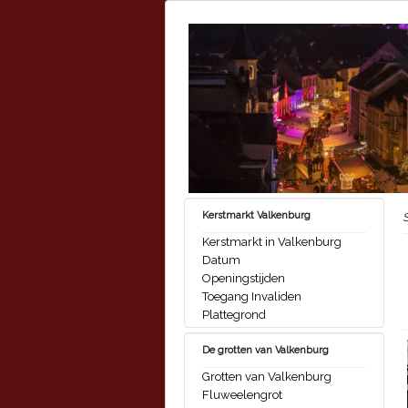
Kerstmarkt Valkenburg
Kerstmarkt in Valkenburg
Datum
Openingstijden
Toegang Invaliden
Plattegrond
De grotten van Valkenburg
Grotten van Valkenburg
Fluweelengrot