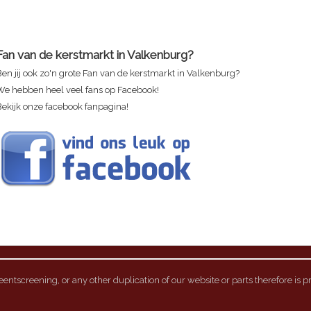
Fan van de kerstmarkt in Valkenburg?
en jij ook zo'n grote Fan van de kerstmarkt in Valkenburg?
We hebben heel veel fans op Facebook!
Bekijk onze facebook fanpagina!
ntscreening, or any other duplication of our website or parts therefore is p