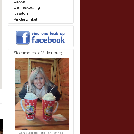
Bakkerij
Dameskleding
IJssalon
Kinderwinkel
Sfeerimpressie Valkenburg
Dank voor de Foto: Fan Patries