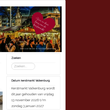
Zoeken
Zoeken...
Datum kerstmarkt Valkenburg
Kerstmarkt Valkenburg wordt
dit jaar gehouden van vrijdag
13 november 2026 t/m
zondag 3 januari 2027