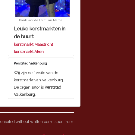
Dank voor de Foto: Fan Marcel
Leuke kerstmarkten in
de buurt:
kerstmarkt Maastricht
kerstmarkt Aken
Kerststad Valkenburg
Wij zijn de fansite van de
kerstmarkt van Valkenburg.
De organisator is
Kerststad
Valkenburg
.
rohibited without written permission from