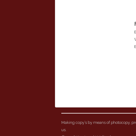
B
Making copy’s by means of photocopy, pree
us.