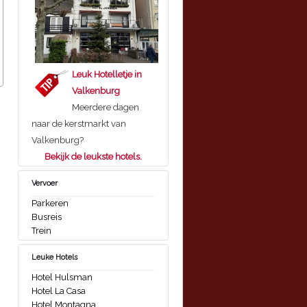
Leuk Hotelletje in
Valkenburg
Meerdere dagen
naar de kerstmarkt van
Valkenburg?
Bekijk de leukste hotels.
Vervoer
Parkeren
Busreis
Trein
Leuke Hotels
Hotel Hulsman
Hotel La Casa
Hotel Montagna