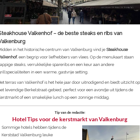
Steakhouse Valkenhof – de beste steaks en ribs van
Valkenburg
Midden in het historische centrum van Valkenburg vind je
Steakhouse
Valkenhof
, een begrip voor liefhebbers van vlees. Op de menukaart staan
appige steaks, verrukkelijke spareribs en een keur aan andere
rillspecialiteiten in een warme, gastvrije setting.
et terras van Valkenhof is het hele jaar door uitnodigend en biedt uitzicht op
et levendige Berkelstraat-gebied, perfect voor een avondje uit tijdens de
Kerstmarkt of een smakelijke lunch op een zonnige middag.
Tip van de redactie:
Hotel Tips voor de kerstmarkt van Valkenburg
Sommige hotels hebben tijdens de
Kerststad Valkenburg leuke