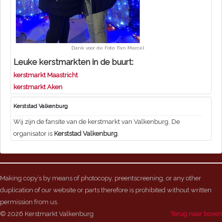
Dank voor de Foto: Fan Marcel
Leuke kerstmarkten in de buurt:
kerstmarkt Maastricht
kerstmarkt Aken
Kerststad Valkenburg
Wij zijn de fansite van de kerstmarkt van Valkenburg. De
organisator is
Kerststad Valkenburg
.
Making copy’s by means of photocopy, preentscreening, or any other
duplication of our website or parts therefore is prohibited without written
permission from us.
© 2026 Kerstmarkt Valkenburg
Terug naar boven